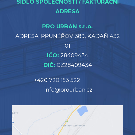
SÍDLO SPOLEČNOSTI / FAKTURAČNÍ
ADRESA
PRO URBAN s.r.o.
ADRESA: PRUNÉŘOV 389, KADAŇ 432
01
IČO:
28409434
DIČ:
CZ28409434
+420 720 153 522
info@prourban.cz